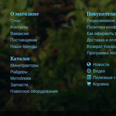
О магазине
Покупател
О нас
Лицензионное
Контакты
Политика кон
Вакансии
Как оформить 
Поставщикам
Доставка и оп
Наши бренды
Возврат товара
Программа ло
Каталог
Новости
Минитракторы
Видео
Райдеры
Полезные с
Мотоблоки
Корзина
Запчасти
Навесное оборудование