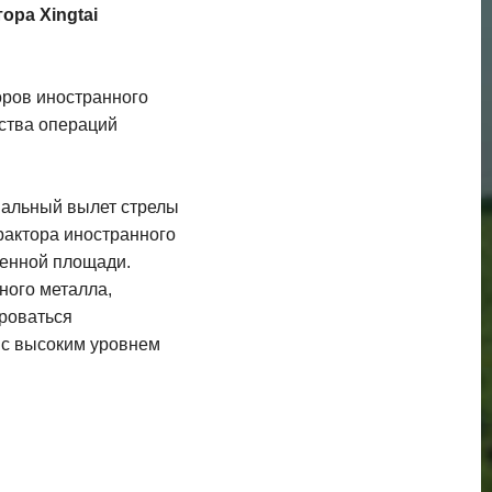
ора Xingtai
оров иностранного
ства операций
имальный вылет стрелы
рактора иностранного
ченной площади.
ного металла,
роваться
 с высоким уровнем