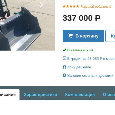
Текущий рейтинг 5
337 000
Р
В корзину
К
В наличии 5 шт.
В кредит за 28 083
Р
в меся
Хочу дешевле
Условия оплаты и доставки
писание
Характеристики
Комплектация
Отзы