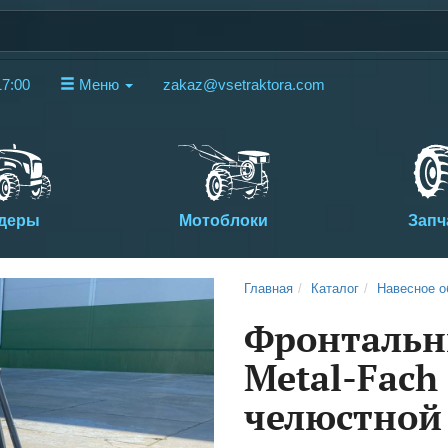
17:00
Меню
zakaz@vsetraktora.com
деры
Мотоблоки
Запч
Next
Главная
Каталог
Навесное о
Фронтальн
Metal-Fach 
челюстной