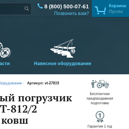
8 (800) 500-07-61
Корзина
Позвонить вам?
асти
Навесное оборудование
борудование
Артикул: vt-27819
ый погрузчик
Бесплатная
предпродажная
подготовка
Т-812/2
 ковш
Гарантия 1 год