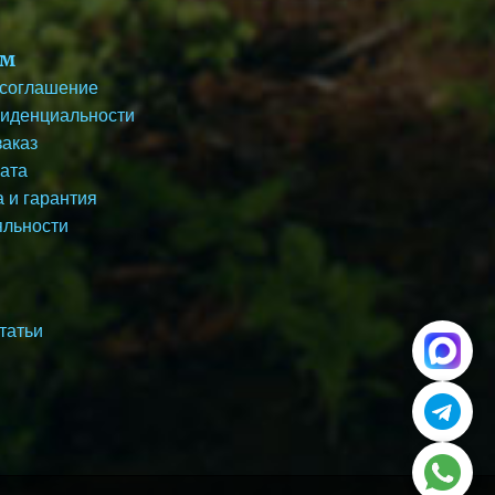
ям
 соглашение
фиденциальности
заказ
лата
 и гарантия
яльности
татьи