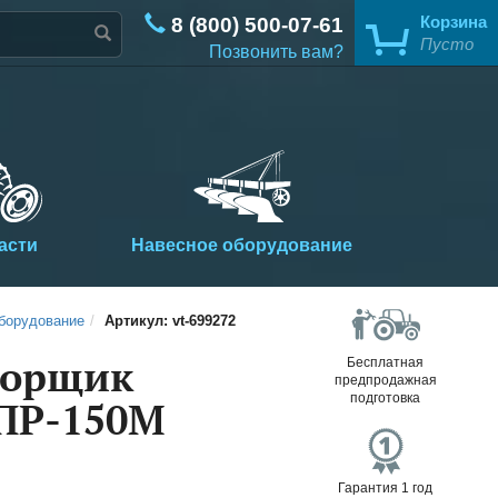
8 (800) 500-07-61
Корзина
Позвонить вам?
асти
Навесное оборудование
борудование
Артикул: vt-699272
борщик
Бесплатная
предпродажная
подготовка
ПР-150М
Гарантия 1 год