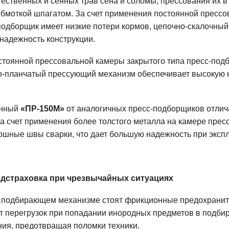
тественных и сеяных трав сена и соломы, прессования их 
обмоткой шпагатом. За счет применения постоянной пресс
-подборщик имеет низкие потери кормов, цепочно-скалочн
надежность конструкции.
стоянной прессовальной камеры закрытого типа пресс-под
но-планчатый прессующий механизм обеспечивает высокую 
онный
«ПР-150М»
от аналогичных пресс-подборщиков отли
за счет применения более толстого металла на камере прес
шные швы сварки, что дает большую надежность при экспл
одстраховка при чрезвычайных ситуациях
а подбирающем механизме стоят фрикционные предохрани
т перегрузок при попадании инородных предметов в подб
ния, предотвращая поломки техники.