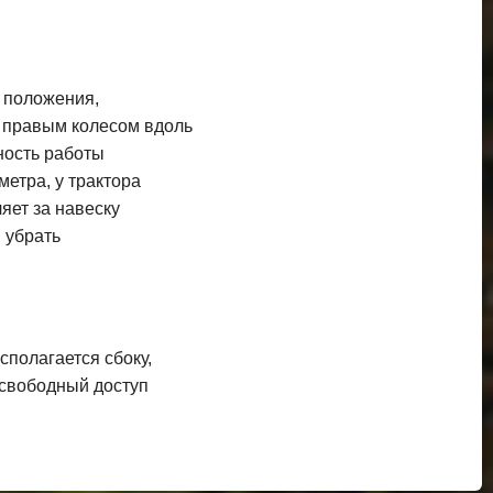
2 положения,
ся правым колесом вдоль
ность работы
етра, у трактора
яет за навеску
 убрать
полагается сбоку,
 свободный доступ