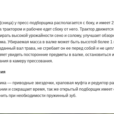
сница) у пресс-подборщика располагается с боку, и имеет 
а трактором и рабочее едет сбоку от него. Трактор движет
бирать высокой урожайности сено и солому, улучшает обзор
а. Убираемая масса в валке может быть высотой более 1 м
данный вал трава, не сгребает он ее перед собой и не цепл
ляет увидеть посторонние предметы в валке, остановиться и
ания в камеру прессования.
ния
ка — приводные звездочки, храповая муфта и редуктор рас
ании и сокращает время, так же открытый подборщик имеет
енить при необходимости пружинный зуб.