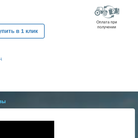
Оплата при
получении
упить в 1 клик
ц
вы