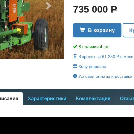
735 000
Р
В корзину
К
В наличии 4 шт.
В кредит за 61 250
Р
в меся
Хочу дешевле
Условия оплаты и доставки
писание
Характеристики
Комплектация
Отзы