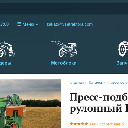
17:00
Меню
zakaz@vsetraktora.com
деры
Мотоблоки
Запч
Next
Главная
Каталог
Навесное о
Пресс-под
рулонный 
Текущий рейтинг 5