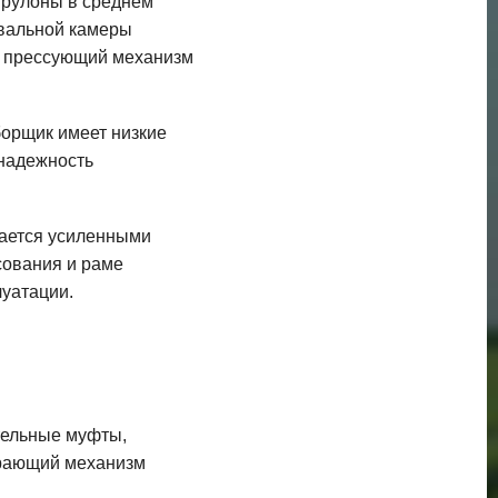
в рулоны в среднем
овальной камеры
ый прессующий механизм
борщик имеет низкие
надежность
чается усиленными
сования и раме
уатации.
тельные муфты,
ирающий механизм