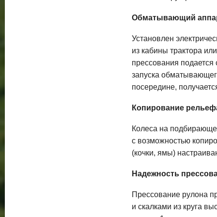
Обматывающий аппа
Установлен электричес
из кабины трактора ил
прессования подается с
запуска обматывающего
посередине, получаетс
Копирование рельеф
Колеса на подбирающем
с возможностью копиро
(кочки, ямы) настраива
Надежность прессов
Прессование рулона п
и скалками из круга вы