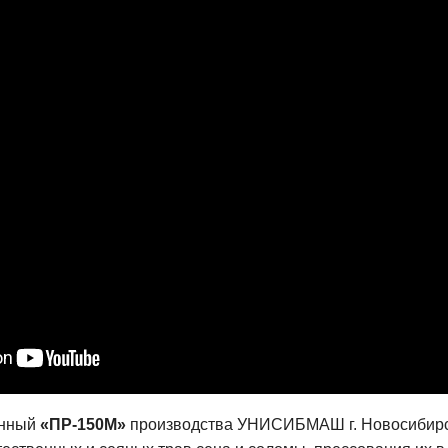
онный
«ПР-150М»
производства УНИСИБМАШ г. Новосибирс