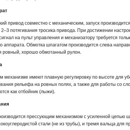
рат
кий привод совместно с механическим, запуск производится
и 2–3 потягивания тросика привода. При достижении настро
игнал на пульт управления и механизатору требуется тольк
 аппарата. Обмотка шпагатом производится слева направо
я ровный, хорошо обмотанный рулон.
а
 механизме имеют плавную регулировку по высоте для уб
вания рельефа на ровных полях, а также для работы со 
ются как отбойник (лыжи).
ания
роизводится прессующим механизмом с усиленной цепью ш
сокоуглеродистой стали (не из трубы), и тремя вальца для 