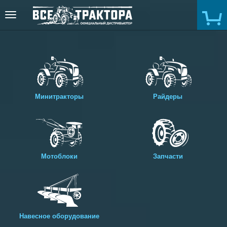
Toggle
navigation
Минитракторы
Райдеры
Мотоблоки
Запчасти
Навесное оборудование