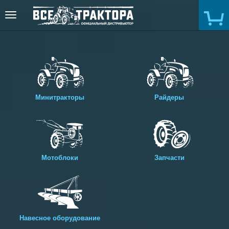
Toggle
navigation
Минитракторы
Райдеры
Мотоблоки
Запчасти
Навесное оборудование